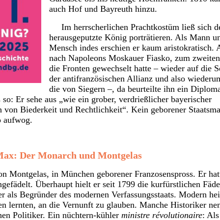
auch Hof und Bayreuth hinzu.
Im herrscherlichen Prachtkostüm ließ sich de
herausgeputzte König porträtieren. Als Mann u
Mensch indes erschien er kaum aristokratisch. A
nach Napoleons Moskauer Fiasko, zum zweite
die Fronten gewechselt hatte – wieder auf die S
der antifranzösischen Allianz und also wiederu
die von Siegern –, da beurteilte ihn ein Diplom
: Er sehe aus „wie ein grober, verdrießlicher bayerischer
von Biederkeit und Rechtlichkeit“. Kein geborener Staatsm
o aufwog.
Max: Der Monarch und Montgelas
on Montgelas, in München geborener Franzosenspross. Er hat
efädelt. Überhaupt hielt er seit 1799 die kurfürstlichen Fäde
er als Begründer des modernen Verfassungsstaats. Modern hei
hen lernten, an die Vernunft zu glauben. Manche Historiker ne
hen Politiker. Ein nüchtern-kühler
ministre révolutionaire
: Als