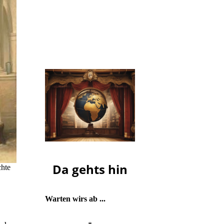
Die nächste Ausgabe von
ho-f
erscheint
voraussichtlich am
Mittwoch,
dem 23. September.
Da gehts hin
chte
Warten wirs ab ...