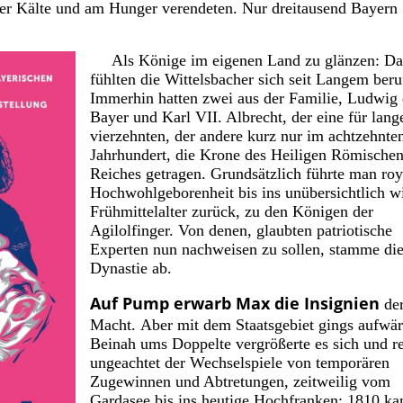
der Kälte und am Hunger verendeten. Nur dreitausend Bayern
Als Könige im eigenen Land zu glänzen: Da
fühlten die Wittelsbacher sich seit Langem beru
Immerhin hatten zwei aus der Familie, Ludwig 
Bayer und Karl VII. Albrecht, der eine für lang
vierzehnten, der andere kurz nur im achtzehnte
Jahrhundert, die Krone des Heiligen Römische
Reiches getragen. Grundsätzlich führte man roy
Hochwohlgeborenheit bis ins unübersichtlich w
Frühmittelalter zurück, zu den Königen der
Agilolfinger. Von denen, glaubten patriotische
Experten nun nachweisen zu sollen, stamme di
Dynastie ab.
Auf Pump erwarb Max die Insignien
de
Macht.
Aber mit dem Staatsgebiet gings aufwär
Beinah ums Doppelte vergrößerte es sich und re
ungeachtet der Wechselspiele von temporären
Zugewinnen und Abtretungen, zeitweilig vom
Gardasee bis ins heutige Hochfranken: 1810 k