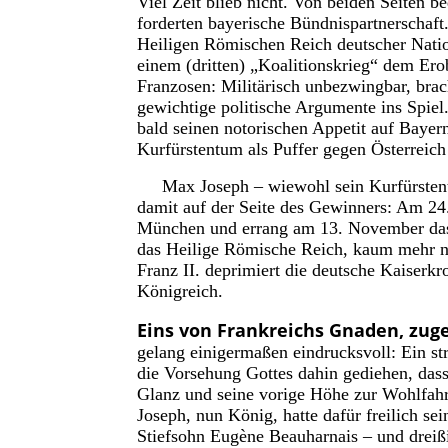
Viel Zeit blieb nicht. Von beiden Seiten 
forderten bayerische Bündnispartnerschaft
Heiligen Römischen Reich deutscher Nati
einem (dritten) „Koalitionskrieg“ dem Er
Franzosen: Militärisch unbezwingbar, bra
gewichtige politische Argumente ins Spiel.
bald seinen notorischen Appetit auf Bayer
Kurfürstentum als Puffer gegen Österreich
Max Joseph – wiewohl sein Kurfürstentum
damit auf der Seite des Gewinners: Am 24.
München und errang am 13. November das 
das Heilige Römische Reich, kaum mehr noc
Franz II. deprimiert die deutsche Kaiserk
Königreich.
Eins von Frankreichs Gnaden, zug
gelang einigermaßen eindrucksvoll: Ein st
die Vorsehung Gottes dahin gediehen, dass
Glanz und seine vorige Höhe zur Wohlfahr
Joseph, nun König, hatte dafür freilich s
Stiefsohn Eugène Beauharnais – und dreiß