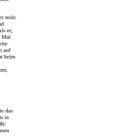
r stolz
nd
ls er,
n Mal
eite
m auf
at beim
ann;
te das
n in
ßt:
nnen