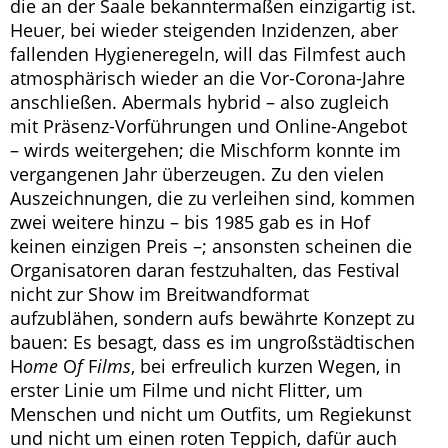
die an der Saale bekanntermaßen einzigartig ist.
Heuer, bei wieder steigenden Inzidenzen, aber
fallenden Hygieneregeln, will das Filmfest auch
atmosphärisch wieder an die Vor-Corona-Jahre
anschließen. Abermals hybrid – also zugleich
mit Präsenz-Vorführungen und Online-Angebot
– wirds weitergehen; die Mischform konnte im
vergangenen Jahr überzeugen. Zu den vielen
Auszeichnungen, die zu verleihen sind, kommen
zwei weitere hinzu – bis 1985 gab es in Hof
keinen einzigen Preis –; ansonsten scheinen die
Organisatoren daran festzuhalten, das Festival
nicht zur Show im Breitwandformat
aufzublähen, sondern aufs bewährte Konzept zu
bauen: Es besagt, dass es im ungroßstädtischen
H
ome
O
f
F
ilms
, bei erfreulich kurzen Wegen, in
erster Linie um Filme und nicht Flitter, um
Menschen und nicht um Outfits, um Regiekunst
und nicht um einen roten Teppich, dafür auch