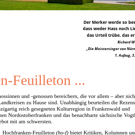
Der Merker werde so be
dass weder Hass noch
das Urteil trübe, das er
Richard 
„Die Meistersinger von Nürn
1. Aufzug, 3
-Feuilleton ...
nossinnen und -genossen bereichern, die vor allem – aber nich
andkreisen zu Hause sind. Unabhängig beurteilen die Rezen
nzigartig reich gesegneten Kulturregion in
Frankenwald und
enen Nordostoberfranken und das benachbarte sächsische Vogt
gebot mit am schwersten.
ochfranken-Feuilleton
(ho-f)
bietet
Kritiken, Kolumnen un