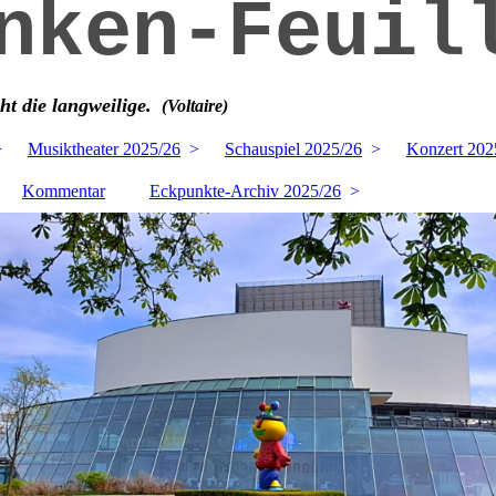
nken-Feuil
cht die langweilige.
(Voltaire)
Musiktheater 2025/26
Schauspiel 2025/26
Konzert 202
Kommentar
Eckpunkte-Archiv 2025/26