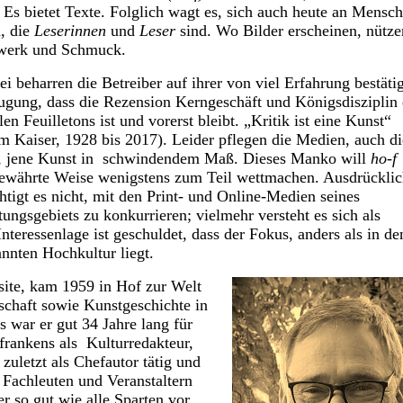
 Es bietet
Texte. Folglich wagt es, sich auch heute an Mensc
, die
Leserinnen
und
Leser
sind. Wo Bilder erscheinen, nütze
iwerk und Schmuck.
eharren die Betreiber auf ihrer von viel Erfahrung bestäti
gung, dass die Rezension Kerngeschäft und Königsdisziplin 
len Feuilletons ist und vorerst bleibt. „Kritik ist eine Kunst“
m Kaiser, 1928 bis 2017). Leider pflegen die Medien, auch di
, jene Kunst in schwindendem Maß. Dieses Manko will
ho-f
bewährte Weise wenigstens zum Teil wettmachen. Ausdrückli
htigt es nicht, mit den Print- und Online-Medien seines
tungsgebiets zu konkurrieren; vielmehr versteht es sich als
teressenlage ist geschuldet, dass der Fokus, anders als in de
annten Hochkultur
liegt.
te, kam 1959 in Hof zur Welt
nschaft sowie Kunstgeschichte in
 war er gut 34 Jahre lang
für
rfrankens
als Kulturredakteur,
 zuletzt als Chefautor tätig und
 Fachleuten und Veranstaltern
er so gut wie alle Sparten vor