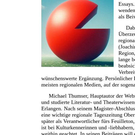
Essays.
wenden
als Be
Dabei b
Überzeu
regiona
(Joachi
Region
lange 
beabsic
Verbrei
wünschenswerte Ergänzung. Persönlicher In
meisten regionalen Medien, auf der
sogen
Michael Thumser, Hauptautor der Websi
und studierte Literatur- und Theaterwisse
Erlangen. Nach seinem Magister-Abschluss
eine wichtige regionale Tageszeitung Obe
später als Verantwortlicher fürs Feuilleton,
ist bei Kulturkennerinnen und -liebhabern,
weithin geachtet. In seinen Beiträgen will 