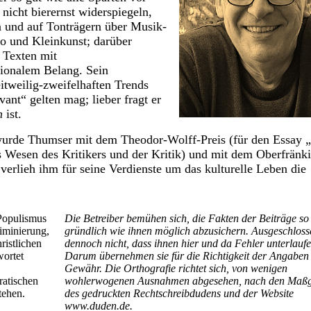
 nicht bierernst widerspiegeln,
n und auf Tonträgern über Musik-
no und Kleinkunst; darüber
n Texten mit
gionalem Belang. Sein
itweilig-zweifelhaften Trends
evant“
gelten mag; lieber fragt
er
n
ist.
urde Thumser mit dem Theodor-Wolff-Preis (für den Essay
„
 Wesen des Kritikers und der Kritik) und mit dem Oberfränk
verlieh ihm für seine Verdienste um das kulturelle Leben die
Populismus
Die Betreiber bemühen sich, die Fakten der Beiträge so
iminierung,
gründlich wie ihnen möglich abzusichern. Ausgeschlosse
ristlichen
dennoch nicht, dass ihnen hier und da Fehler unterlaufe
wortet
Darum übernehmen sie für die Richtigkeit der Angaben
Gewähr. Die Orthografie richtet sich, von wenigen
ratischen
wohlerwogenen Ausnahmen abgesehen, nach den Maß
tehen.
des gedruckten Rechtschreibdudens und der Website
www.duden.de.