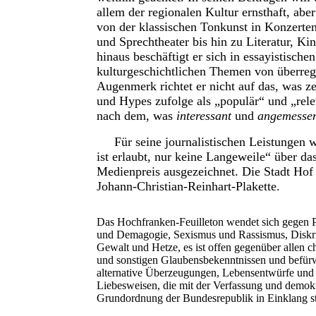
allem der regionalen Kultur ernsthaft, aber
von der klassischen Tonkunst in Konzerte
und Sprechtheater bis hin zu Literatur, Ki
hinaus beschäftigt er sich in essayistische
kulturgeschichtlichen Themen von überre
Augenmerk richtet er nicht auf das, was ze
und Hypes zufolge als
„populär“ und „rel
nach dem, was
interessant
und
angemesse
Für seine journalistischen Leistungen w
ist erlaubt, nur keine Langeweile“
über das
Medienpreis ausgezeichnet. Die Stadt Hof 
Johann-Christian-Reinhart-Plakette.
Das Hochfranken-Feuilleton wendet sich gegen 
und Demagogie, Sexismus und Rassismus, Diskr
Gewalt und Hetze, es ist offen gegenüber allen ch
und sonstigen Glaubensbekenntnissen und befür
alternative Überzeugungen, Lebensentwürfe und
Liebesweisen, die mit der Verfassung und demok
Grundordnung der Bundesrepublik in Einklang s