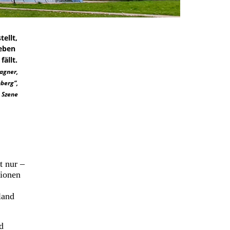
stellt,
Liebe Leserin,
 Lieben
 fällt.
lieber Leser,
Wagner,
mit dieser Ausgabe
berg“,
verabschieden wir
. Szene
uns in die
Sommerpause. Am
Beginn der neuen
Kultursaison
melden wir uns
zurück und
t nur –
wünschen Ihnen
sionen
bis dahin fröhliche
und sonnige, wenn
land
auch nicht zu heiße
Wochen.
d