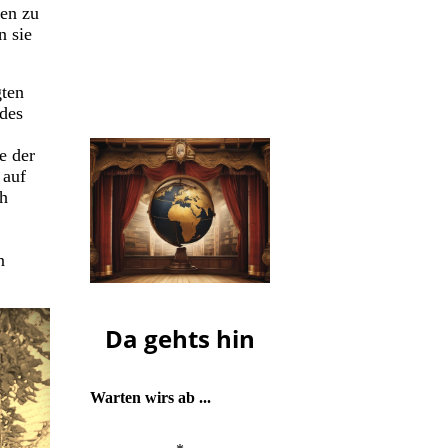
hen zu
Die nächste Ausgabe von
n sie
ho-f
erscheint
voraussichtlich am
Mittwoch,
gten
dem 23. September.
des
e der
auf
ch
n
Da gehts hin
Warten wirs ab ...