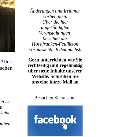
*
Änderungen und Irrtümer
vorbehalten.
Über die hier
angekündigten
Veranstaltungen
berichtet das
Hochfranken-Feuilleton
voraussichtlich demnächst.
Gern unterrichten wir Sie
Alles
rechtzeitig und regelmäßig
ischen
über neue Inhalte unserer
Website. Schreiben Sie
uns eine kurze Mail an
ho-f@outlook.de
Besuchen Sie uns auf
n ist
n.
 keine
gaben