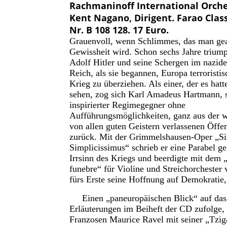
Rachmaninoff International Orche
Kent Nagano, Dirigent. Farao Class
Nr. B 108 128. 17 Euro.
Grauenvoll, wenn Schlimmes, das man gea
Gewissheit wird. Schon sechs Jahre triump
Adolf Hitler und seine Schergen im nazid
Reich, als sie begannen, Europa terroristis
Krieg zu überziehen. Als einer, der es ha
sehen, zog sich Karl Amadeus Hartmann, s
inspirierter Regimegegner ohne
Aufführungsmöglichkeiten, ganz aus der 
von allen guten Geistern verlassenen Öffen
zurück. Mit der Grimmelshausen-Oper „Si
Simplicissimus“ schrieb er eine Parabel g
Irrsinn des Kriegs und beerdigte mit dem 
funebre“ für Violine und Streichorchester
fürs Erste seine Hoffnung auf Demokratie
Einen „paneuropäischen Blick“ auf das s
Erläuterungen im Beiheft der CD zufolge,
Franzosen Maurice Ravel mit seiner „Tziga