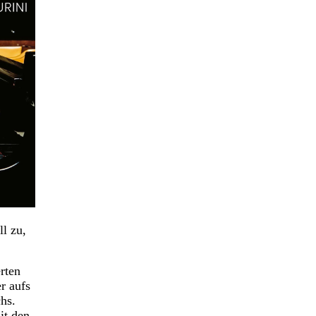
l zu,
rten
r aufs
chs.
it den