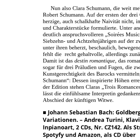
Nun also Clara Schumann, die weit mehr 
Robert Schumann. Auf der ersten der drei
herzige, auch schalkhafte Naivität nicht, 
und Charakterstücke formulierte. Unter an
deutlich anspruchsvolleren „Soirées Music
Siebzehn- und Achtzehnjährigen auf der zwei
unter ihren beherzt, beschaulich, bewege
fehlt die recht gehaltvolle, allerdings zun
Damit ist das
destin romantique
, das roman
sogar für drei Präludien und Fugen, die zw
Kunstgerechtigkeit des Barocks vermitteln
Schumann“: Dessen inspirierte Höhen err
der Edition stehen Claras „Trois Romance
lässt die einfühlsame Interpretin gedank
Abschied der künftigen Witwe.
■ Johann Sebastian Bach: Goldberg
Variationen. – Andrea Turini, Klavi
Inpianoart, 2 CDs, Nr. CZ142. Als S
Spotyfy und Amazon, als CD über