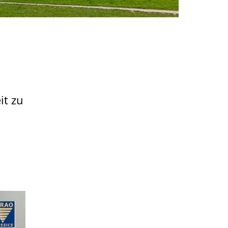
Liebe Leserin,
lieber Leser,
mit dieser Ausgabe
verabschieden wir
uns in die
it zu
Sommerpause. Am
Beginn der neuen
Kultursaison
melden wir uns
zurück und
wünschen Ihnen
bis dahin fröhliche
und sonnige, wenn
auch nicht zu heiße
Wochen.