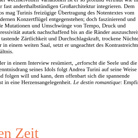
 fast anderthalbstündigen Großarchitektur integrieren. Dem
os mag Turinis freizügige Übertragung des Notentextes vom
ernen Konzertflügel entgegenstehen; doch faszinierend und
ftende Mutationen und Umschwünge von Tempo, Druck und
ssivität autark nachschaffend bis an die Ränder auszuschrei
tastende Zärtlichkeit und Durchschlagskraft, trockene Nüchte
 in einem weiten Saal, setzt er ungeachtet des Kontrastreich
ältnis.
 in einem Interview resümiert, „erforscht die Seele und die
enntnisdrang seines Idols folgt Andrea Turini auf seine Weise
 folgen will und kann, dem offenbart sich die spannende
t in eine Herzensangelegenheit.
Le destin romantique
: Empf
en Zeit