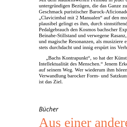
untergründigen Bezügen, die das Ganze zur
Geschmack puristischer Barock-Aficionad
„Clavicimbal mit 2 Manualen“ auf den mod
plausibel gelingt es ihm, durch sinnsti
Pedalgebrauch den Kosmos bachscher Expre
Beinahe-Stillstand und verwegene Rasanz, 
und magische Resonanzen, als musiziere er
stets durchdacht und innig erspürt ins Verh
„Bachs Kontrapunkt“, so hat der Künstler
Intellektualität des Menschen.“ Jenem Erk
auf seinem Weg. Wer wiederum ihm hörend
Verwandlung barocker Form- und Satzkuns
ist das Ziel.
Bücher
Aus einer ander