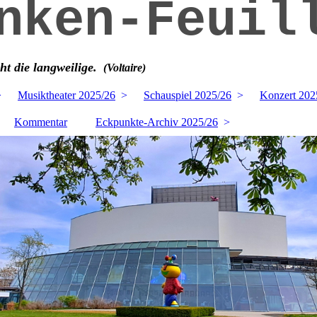
nken-Feuil
cht die langweilige.
(Voltaire)
Musiktheater 2025/26
Schauspiel 2025/26
Konzert 202
Kommentar
Eckpunkte-Archiv 2025/26