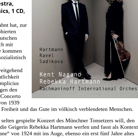
stra,
ics, 1 CD,
hnt hat, zur
hierten
eutschen
ch mit
tte kommen
ozialistisch
weitgehend
tlichkeit
mplicius
egen den
„Concerto
 von 1939
, Freiheit und das Gute im völkisch verblendeten Menschen.
elten gespielte Konzert des Münchner Tonsetzers will, den
 die Geigerin Rebekka Hartmann werfen und fasst als Kontex
ne“ von 1924 mit ins Auge, ebenso ein erst fünf Jahre altes