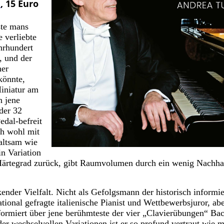
h
, 15 Euro
ste mans
e verliebte
hrhundert
t, und der
her
könnte,
Miniatur am
n jene
 der 32
edal-befreit
ch wohl mit
haltsam wie
n Variation
rtegrad zurück, gibt Raumvolumen durch ein wenig Nachhal
der Vielfalt. Nicht als Gefolgsmann der historisch informie
tional gefragte italienische Pianist und Wettbewerbsjuror, abe
informiert über jene berühmteste der vier „Clavierübungen“ Ba
er wechselvollen Variationen ist er so profund vertraut wie m