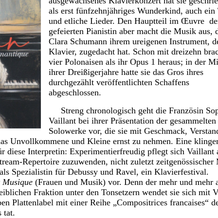
ausgewachsenes Klavierkonzert hat sie geschri
als erst fünfzehnjähriges Wunderkind, auch ein 
und etliche Lieder. Den Hauptteil im Œuvre de
gefeierten Pianistin aber macht die Musik aus, 
Clara Schumann ihrem ureigenen Instrument, 
Klavier, zugedacht hat. Schon mit dreizehn brac
vier Polonaisen als ihr Opus 1 heraus; in der Mi
ihrer Dreißigerjahre hatte sie das Gros ihres
durchgezählt veröffentlichten Schaffens
abgeschlossen.
Streng chronologisch geht die Französin So
Vaillant bei ihrer Präsentation der gesammelten
Solowerke vor, die sie mit Geschmack, Verstan
 das Unvollkommene und Kleine ernst zu nehmen. Eine klinge
r diese Interpretin: Experimentierfreudig pflegt sich Vaillant
tream-Repertoire zuzuwenden, nicht zuletzt zeitgenössischer
 als Spezialistin für Debussy und Ravel, ein Klavierfestival.
 Musique
(Frauen und Musik) vor. Denn der mehr und mehr 
blichen Fraktion unter den Tonsetzern wendet sie sich mit V
en Plattenlabel mit einer Reihe „Compositrices francaises“ d
 tat.