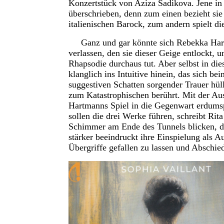
Konzertstück von Aziza Sadikova. Jene in 
überschrieben, denn zum einen bezieht si
italienischen Barock, zum andern spielt di
Ganz und gar könnte sich Rebekka Hartm
verlassen, den sie dieser Geige entlockt, u
Rhapsodie durchaus tut. Aber selbst in die
klanglich ins Intuitive hinein, das sich be
suggestiven Schatten sorgender Trauer hü
zum Katastrophischen berührt. Mit der Au
Hartmanns Spiel in die Gegenwart erdums
sollen die drei Werke führen, schreibt Rit
Schimmer am Ende des Tunnels blicken, de
stärker beeindruckt ihre Einspielung als 
Übergriffe gefallen zu lassen und Abschie