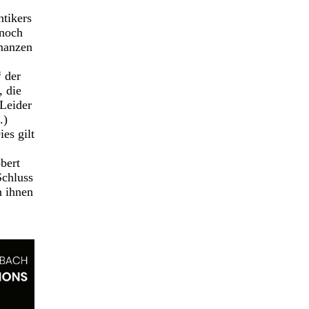
tikers
 noch
omanzen
 der
, die
Leider
.)
es gilt
bert
Schluss
n ihnen