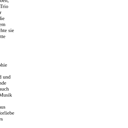
eben,
Trio
r
die
dem
hte sie
tte
phie
d und
nde
 auch
 Musik
aus
orliebe
es