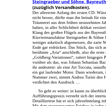
Steingraeber und Söhne, Bayreut
(zuzüglich Versandkosten).
Der allererste Anfang der ersten CD: Wüs
nicht besser, dürfte man ihn beinah für ein
Träumerei aus dem frühen neunzehnten Ja
halten, in aller Schlichtheit delikat verzier
Klang des großen Flügels aus der Bayreut
Klaviermanufaktur Steingraeber & Söhne 
weniger asketisch abgemessen, die zarte 
Ende gar erdrücken. Das Stück, das sich a
berühmte „Aria“ anschließt, also die erste
„Goldberg-Variationen“, rattert hingegen P
vorüber als das, was Johann Sebastian Ba
ihr andeutete: als eine Art Toccata, unauf
ein gut laufender Motor. Dann wiederum, i
Nummer zwei, nimmt Andrea Turini den Hä
verdichtet den Ausdruck …
So geht es weiter: in kaum zu überblicken
Aufführungspraxis versteht sich der interna
Detailliertese hat er sich jahrzehntelang 
Mit dem staunenswerten Feinbau in jeder d