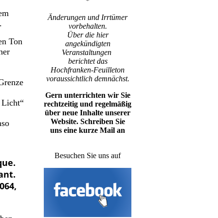
*
dem
Änderungen und Irrtümer
.
vorbehalten.
Über die hier
en Ton
angekündigten
her
Veranstaltungen
berichtet das
Hochfranken-Feuilleton
voraussichtlich demnächst.
 Grenze
Gern unterrichten wir Sie
 Licht“
rechtzeitig und regelmäßig
über neue Inhalte unserer
Website. Schreiben Sie
mso
uns eine kurze Mail an
ho-f@outlook.de
Besuchen Sie uns auf
que.
ant.
064,