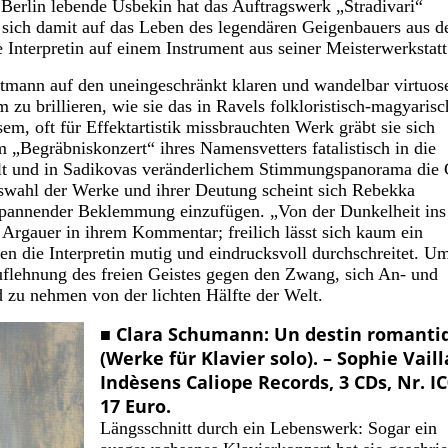
Berlin lebende Usbekin hat das Auftragswerk „Stradivari“
e sich damit auf das Leben des legendären Geigenbauers aus 
e Interpretin auf einem Instrument aus seiner Meisterwerkstatt
ann auf den uneingeschränkt klaren und wandelbar virtuos
m zu brillieren, wie sie das in Ravels folkloristisch-magyarisc
sem, oft für Effektartistik missbrauchten Werk gräbt sie sich
im „Begräbniskonzert“ ihres Namensvetters fatalistisch in die
llt und in Sadikovas veränderlichem Stimmungspanorama die
swahl der Werke und ihrer Deutung scheint sich Rebekka
pannender Beklemmung einzufügen. „Von der Dunkelheit ins
a Argauer in ihrem Kommentar; freilich lässt sich kaum ein
n die Interpretin mutig und eindrucksvoll durchschreitet. U
Auflehnung des freien Geistes gegen den Zwang, sich An- und
d zu nehmen von der lichten Hälfte der Welt.
■ Clara Schumann: Un destin romanti
(Werke für Klavier solo). – Sophie Vaill
Indèsens Caliope Records, 3 CDs, Nr. IC
17 Euro.
Längsschnitt durch ein Lebenswerk: Sogar ein