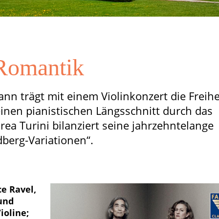
 Romantik
 trägt mit einem Violinkonzert die Freihe
einen pianistischen Längsschnitt durch das
a Turini bilanziert seine jahrzehntelange
berg-Variationen“.
e Ravel,
 und
ioline;