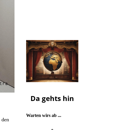
Die nächste Ausgabe von
ho-f
erscheint
voraussichtlich am
Mittwoch,
dem 23. September.
Da gehts hin
Warten wirs ab ...
t den