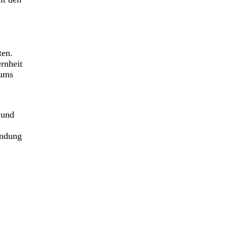
ten.
rnheit
tums
 und
indung