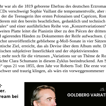
war als die 1819 geborene Ehefrau des deutschen Erzroman
 CDs verschweigt Sophie Vaillant die temperamentvolle, aber
in der die Teenagerin ihre ersten Polonaisen und Capricen, R
derem mit den bereits beachtlichen, gedanklich und technisch
ales“ und einer ausführlichen Reihe von „Konzertvariationen“
ten Platte leitet die Pianistin über zu den Piècen der dritten
nd agierenden Händen zu Dokumenten der Reife aufwachsen. (
ächst unveröffentlicht gebliebene g-Moll-Sonate in vier Sätzen
tische Ziel, erreicht, das als Devise über dem Album steht. Di
ischen subjektiver Innerlichkeit und der objektivierenden
; mehr noch für die virtuosen „Variations sur un Thème de Ro
eichte Clara Schumann in diesem Zyklus beeindruckend. Am 
s“ opus 21 von 1855, dem Jahr vor Roberts Tod: Die erste vo
enschwer und traurig klingen, als wärs ein vorweggenommener
-
er.
tream bei