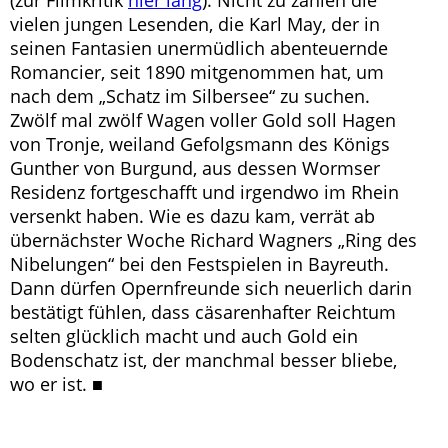
(zur Filmkritik
hier lang
). Nicht zu zählen die
vielen jungen Lesenden, die Karl May, der in
seinen Fantasien unermüdlich abenteuernde
Romancier, seit 1890 mitgenommen hat, um
nach dem „Schatz im Silbersee“ zu suchen.
Zwölf mal zwölf Wagen voller Gold soll Hagen
von Tronje, weiland Gefolgsmann des Königs
Gunther von Burgund, aus dessen Wormser
Residenz fortgeschafft und irgendwo im Rhein
versenkt haben. Wie es dazu kam, verrät ab
übernächster Woche Richard Wagners „Ring des
Nibelungen“ bei den Festspielen in Bayreuth.
Dann dürfen Opernfreunde sich neuerlich darin
bestätigt fühlen, dass cäsarenhafter Reichtum
selten glücklich macht und auch Gold ein
Bodenschatz ist, der manchmal besser bliebe,
wo er ist. ■