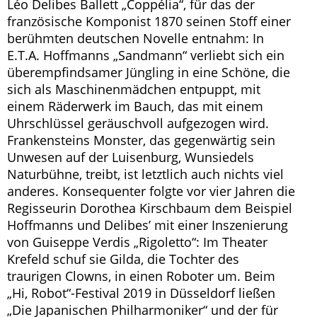
Léo Delibes Ballett „Coppélia“, für das der
französische Komponist 1870 seinen Stoff einer
berühmten deutschen Novelle entnahm: In
E.T.A. Hoffmanns „Sandmann“ verliebt sich ein
überempfindsamer Jüngling in eine Schöne, die
sich als Maschinenmädchen entpuppt, mit
einem Räderwerk im Bauch, das mit einem
Uhrschlüssel geräuschvoll aufgezogen wird.
Frankensteins Monster, das gegenwärtig sein
Unwesen auf der Luisenburg, Wunsiedels
Naturbühne, treibt, ist letztlich auch nichts viel
anderes. Konsequenter folgte vor vier Jahren die
Regisseurin Dorothea Kirschbaum dem Beispiel
Hoffmanns und Delibes’ mit einer Inszenierung
von Guiseppe Verdis „Rigoletto“: Im Theater
Krefeld schuf sie Gilda, die Tochter des
traurigen Clowns, in einen Roboter um. Beim
„Hi, Robot“-Festival 2019 in Düsseldorf ließen
„Die Japanischen Philharmoniker“ und der für