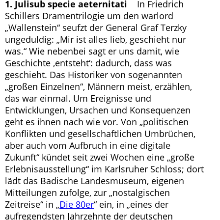
1. Julisub specie aeternitati
In Friedrich
Schillers Dramentrilogie um den warlord
„Wallenstein“ seufzt der General Graf Terzky
ungeduldig: „Mir ist alles lieb, geschieht nur
was.“ Wie nebenbei sagt er uns damit, wie
Geschichte ‚entsteht‘: dadurch, dass was
geschieht. Das Historiker von sogenannten
„großen Einzelnen“, Männern meist, erzählen,
das war einmal. Um Ereignisse und
Entwicklungen, Ursachen und Konsequenzen
geht es ihnen nach wie vor. Von „politischen
Konflikten und gesellschaftlichen Umbrüchen,
aber auch vom Aufbruch in eine digitale
Zukunft“ kündet seit zwei Wochen eine „große
Erlebnisausstellung“ im Karlsruher Schloss; dort
lädt das Badische Landesmuseum, eigenen
Mitteilungen zufolge, zur „nostalgischen
Zeitreise“ in „
Die 80er
“ ein, in „eines der
aufregendsten Jahrzehnte der deutschen