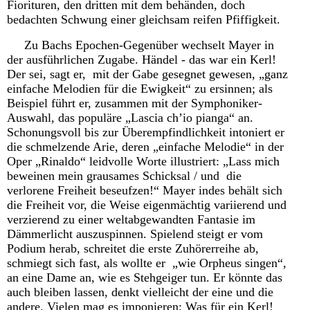
Fiorituren, den dritten mit dem behänden, doch
bedachten Schwung einer gleichsam reifen Pfiffigkeit.
Zu Bachs Epochen-Gegenüber wechselt Mayer in
der ausführlichen Zugabe. Händel - das war ein Kerl!
Der sei, sagt er, mit der Gabe gesegnet gewesen, „ganz
einfache Melodien für die Ewigkeit“ zu ersinnen; als
Beispiel führt er, zusammen mit der Symphoniker-
Auswahl, das populäre „Lascia ch’io pianga“ an.
Schonungsvoll bis zur Überempfindlichkeit intoniert er
die schmelzende Arie, deren „einfache Melodie“ in der
Oper „Rinaldo“ leidvolle Worte illustriert: „Lass mich
beweinen mein grausames Schicksal / und die
verlorene Freiheit beseufzen!“ Mayer indes behält sich
die Freiheit vor, die Weise eigenmächtig variierend und
verzierend zu einer weltabgewandten Fantasie im
Dämmerlicht auszuspinnen. Spielend steigt er vom
Podium herab, schreitet die erste Zuhörerreihe ab,
schmiegt sich fast, als wollte er „wie Orpheus singen“,
an eine Dame an, wie es Stehgeiger tun. Er könnte das
auch bleiben lassen, denkt vielleicht der eine und die
andere. Vielen mag es imponieren: Was für ein Kerl!