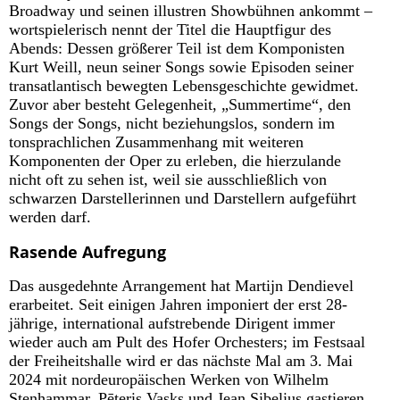
Broadway und seinen illustren Showbühnen ankommt –
wortspielerisch nennt der Titel die Hauptfigur des
Abends: Dessen größerer Teil ist dem Komponisten
Kurt Weill, neun seiner Songs sowie Episoden seiner
transatlantisch bewegten Lebensgeschichte gewidmet.
Zuvor aber besteht Gelegenheit, „Summertime“, den
Songs der Songs, nicht beziehungslos, sondern im
tonsprachlichen Zusammenhang mit weiteren
Komponenten der Oper zu erleben, die hierzulande
nicht oft zu sehen ist, weil sie ausschließlich von
schwarzen Darstellerinnen und Darstellern aufgeführt
werden darf.
Rasende Aufregung
Das ausgedehnte Arrangement hat Martijn Dendievel
erarbeitet. Seit einigen Jahren imponiert der erst 28-
jährige, international aufstrebende Dirigent immer
wieder auch am Pult des Hofer Orchesters; im Festsaal
der Freiheitshalle wird er das nächste Mal am 3. Mai
2024 mit nordeuropäischen Werken von Wilhelm
Stenhammar, Pēteris Vasks und Jean Sibelius gastieren.