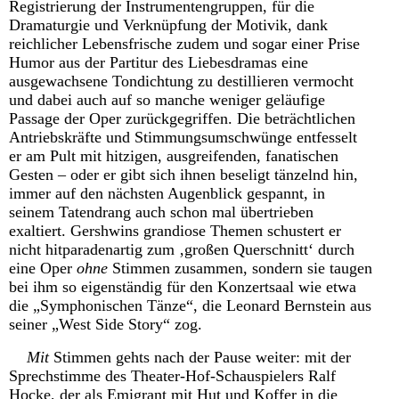
Registrierung der Instrumentengruppen, für die
Dramaturgie und Verknüpfung der Motivik, dank
reichlicher Lebensfrische zudem und sogar einer Prise
Humor aus der Partitur des Liebesdramas eine
ausgewachsene Tondichtung zu destillieren vermocht
und dabei auch auf so manche weniger geläufige
Passage der Oper zurückgegriffen. Die beträchtlichen
Antriebskräfte und Stimmungsumschwünge entfesselt
er am Pult mit hitzigen, ausgreifenden, fanatischen
Gesten – oder er gibt sich ihnen beseligt tänzelnd hin,
immer auf den nächsten Augenblick gespannt, in
seinem Tatendrang auch schon mal übertrieben
exaltiert. Gershwins grandiose Themen schustert er
nicht hitparadenartig zum ‚großen Querschnitt‘ durch
eine Oper
ohne
Stimmen zusammen, sondern sie taugen
bei ihm so eigenständig für den Konzertsaal wie etwa
die „Symphonischen Tänze“, die Leonard Bernstein aus
seiner „West Side Story“ zog.
Mit
Stimmen gehts nach der Pause weiter: mit der
Sprechstimme des Theater-Hof-Schauspielers Ralf
Hocke, der als Emigrant mit Hut und Koffer in die