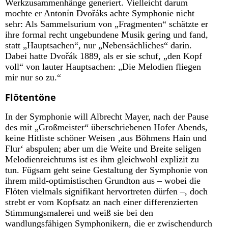
Werkzusammenhänge generiert. Vielleicht darum
mochte er Antonín Dvořáks achte Symphonie nicht
sehr: Als Sammelsurium von „Fragmenten“ schätzte er
ihre formal recht ungebundene Musik gering und fand,
statt „Hauptsachen“, nur „Nebensächliches“ darin.
Dabei hatte Dvořák 1889, als er sie schuf, „den Kopf
voll“ von lauter Hauptsachen: „Die Melodien fliegen
mir nur so zu.“
Flötentöne
In der Symphonie will Albrecht Mayer, nach der Pause
des mit „Großmeister“ überschriebenen Hofer Abends,
keine Hitliste schöner Weisen ‚aus Böhmens Hain und
Flur‘ abspulen; aber um die Weite und Breite seligen
Melodienreichtums ist es ihm gleichwohl explizit zu
tun. Fügsam geht seine Gestaltung der Symphonie von
ihrem mild-optimistischen Grundton aus – wobei die
Flöten vielmals signifikant hervortreten dürfen –, doch
strebt er vom Kopfsatz an nach einer differenzierten
Stimmungsmalerei und weiß sie bei den
wandlungsfähigen Symphonikern, die er zwischendurch