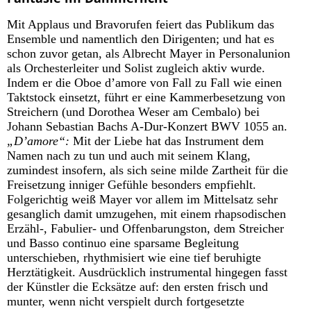
Mit Applaus und Bravorufen feiert das Publikum das
Ensemble und namentlich den Dirigenten; und hat es
schon zuvor getan, als Albrecht Mayer in Personalunion
als Orchesterleiter und Solist zugleich aktiv wurde.
Indem er die Oboe d’amore von Fall zu Fall wie einen
Taktstock einsetzt, führt er eine Kammerbesetzung von
Streichern (und Dorothea Weser am Cembalo) bei
Johann Sebastian Bachs A-Dur-Konzert BWV 1055 an.
„D’amore“:
Mit der Liebe hat das Instrument dem
Namen nach zu tun und auch mit seinem Klang,
zumindest insofern, als sich seine milde Zartheit für die
Freisetzung inniger Gefühle besonders empfiehlt.
Folgerichtig weiß Mayer vor allem im Mittelsatz sehr
gesanglich damit umzugehen, mit einem rhapsodischen
Erzähl-, Fabulier- und Offenbarungston, dem Streicher
und Basso continuo eine sparsame Begleitung
unterschieben, rhythmisiert wie eine tief beruhigte
Herztätigkeit. Ausdrücklich instrumental hingegen fasst
der Künstler die Ecksätze auf: den ersten frisch und
munter, wenn nicht verspielt durch fortgesetzte