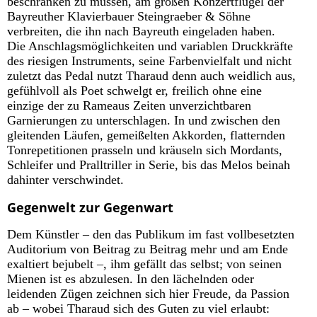
beschränken zu müssen, am großen Konzertflügel der
Bayreuther Klavierbauer Steingraeber & Söhne
verbreiten, die ihn nach Bayreuth eingeladen haben.
Die Anschlagsmöglichkeiten und variablen Druckkräfte
des riesigen Instruments, seine Farbenvielfalt und nicht
zuletzt das Pedal nutzt Tharaud denn auch weidlich aus,
gefühlvoll als Poet schwelgt er, freilich ohne eine
einzige der zu Rameaus Zeiten unverzichtbaren
Garnierungen zu unterschlagen. In und zwischen den
gleitenden Läufen, gemeißelten Akkorden, flatternden
Tonrepetitionen prasseln und kräuseln sich Mordants,
Schleifer und Pralltriller in Serie, bis das Melos beinah
dahinter verschwindet.
Gegenwelt zur Gegenwart
Dem Künstler – den das Publikum im fast vollbesetzten
Auditorium von Beitrag zu Beitrag mehr und am Ende
exaltiert bejubelt –, ihm gefällt das selbst; von seinen
Mienen ist es abzulesen. In den lächelnden oder
leidenden Zügen zeichnen sich hier Freude, da Passion
ab – wobei Tharaud sich des Guten zu viel erlaubt: