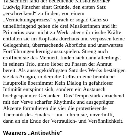
Tatsächlich fand der bedeutende Musikhistoriker
Ludwig Finscher einst Gründe, den ersten Satz
„erschreckend“ zu finden; von einem
„Vernichtungsprozess“ sprach er sogar. Ganz so
unheilbringend gehen die drei Musikerinnen und ihr
Primarius zwar nicht zu Werk, aber stürmische Kräfte
entfalten sie im Kopfsatz durchaus und verpassen keine
Gelegenheit, überraschende Abbrüche und unerwartete
Fortführungen kernig auszuspielen. Streng auch
eröffnen sie das Menuett, finden sich dann allerdings,
in seinem Trio, umso lieber zu Phasen der Anmut
bereit. Als aussagekräftigsten Satz des Werks bestätigen
sie das Adagio, in dem die Cellistin eine heimliche
Hauptrolle übernimmt: Kein Dialog in gefahrloser
Intimität entspinnt sich, sondern ein Austausch
hochgespannter Gedanken. Das Tempo stark anziehend,
mit der Verve scharfer Rhythmik und ausgeprägter
Akzente formulieren die vier die protestierende
Thematik des Finales – und führen sie, unverhofft,
dann an ein Ende der Vertraulich- und Versöhnlichkeit.
Wagners „Antipathie“