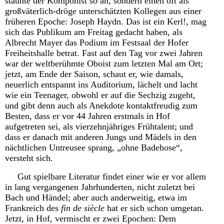
staunte der Komponist so an, sondern einen oft als
großväterlich-dröge unterschätzten Kollegen aus einer
früheren Epoche: Joseph Haydn. Das ist ein Kerl!, mag
sich das Publikum am Freitag gedacht haben, als
Albrecht Mayer das Podium im Festsaal der Hofer
Freiheitshalle betrat. Fast auf den Tag vor zwei Jahren
war der weltberühmte Oboist zum letzten Mal am Ort;
jetzt, am Ende der Saison, schaut er, wie damals,
neuerlich entspannt ins Auditorium, lächelt und lacht
wie ein Teenager, obwohl er auf die Sechzig zugeht,
und gibt denn auch als Anekdote kontaktfreudig zum
Besten, dass er vor 44 Jahren erstmals in Hof
aufgetreten sei, als vierzehnjähriges Frühtalent; und
dass er danach mit anderen Jungs und Mädels in den
nächtlichen Untreusee sprang, „ohne Badehose“,
versteht sich.
Gut spielbare Literatur findet einer wie er vor allem
in lang vergangenen Jahrhunderten, nicht zuletzt bei
Bach und Händel; aber auch anderweitig, etwa im
Frankreich des
fin de siècle
hat er sich schon umgetan.
Jetzt, in Hof, vermischt er zwei Epochen: Dem