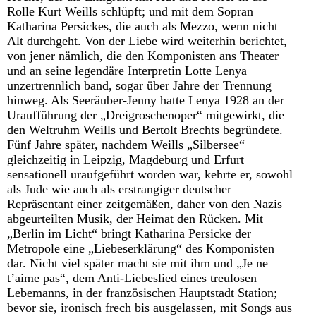
Rolle Kurt Weills schlüpft; und mit dem Sopran
Katharina Persickes, die auch als Mezzo, wenn nicht
Alt durchgeht. Von der Liebe wird weiterhin berichtet,
von jener nämlich, die den Komponisten ans Theater
und an seine legendäre Interpretin Lotte Lenya
unzertrennlich band, sogar über Jahre der Trennung
hinweg. Als Seeräuber-Jenny hatte Lenya 1928 an der
Uraufführung der „Dreigroschenoper“ mitgewirkt, die
den Weltruhm Weills und Bertolt Brechts begründete.
Fünf Jahre später, nachdem Weills „Silbersee“
gleichzeitig in Leipzig, Magdeburg und Erfurt
sensationell uraufgeführt worden war, kehrte er, sowohl
als Jude wie auch als erstrangiger deutscher
Repräsentant einer zeitgemäßen, daher von den Nazis
abgeurteilten Musik, der Heimat den Rücken. Mit
„Berlin im Licht“ bringt Katharina Persicke der
Metropole eine „Liebeserklärung“ des Komponisten
dar. Nicht viel später macht sie mit ihm und „Je ne
t’aime pas“, dem Anti-Liebeslied eines treulosen
Lebemanns, in der französischen Hauptstadt Station;
bevor sie, ironisch frech bis ausgelassen, mit Songs aus