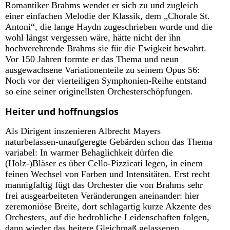
Romantiker Brahms wendet er sich zu und zugleich
einer einfachen Melodie der Klassik, dem „Chorale St.
Antoni“, die lange Haydn zugeschrieben wurde und die
wohl längst vergessen wäre, hätte nicht der ihn
hochverehrende Brahms sie für die Ewigkeit bewahrt.
Vor 150 Jahren formte er das Thema und neun
ausgewachsene Variationenteile zu seinem Opus 56:
Noch vor der vierteiligen Symphonien-Reihe entstand
so eine seiner originellsten Orchesterschöpfungen.
Heiter und hoffnungslos
Als Dirigent inszenieren Albrecht Mayers
naturbelassen-unaufgeregte Gebärden schon das Thema
variabel: In warmer Behaglichkeit dürfen die
(Holz-)Bläser es über Cello-Pizzicati legen, in einem
feinen Wechsel von Farben und Intensitäten. Erst recht
mannigfaltig fügt das Orchester die von Brahms sehr
frei ausgearbeiteten Veränderungen aneinander: hier
zeremoniöse Breite, dort schlagartig kurze Akzente des
Orchesters, auf die bedrohliche Leidenschaften folgen,
dann wieder das heitere Gleichmaß gelassenen