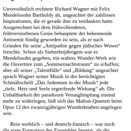
Unversöhnlich rechnete Richard Wagner mit Felix
Mendelssohn Bartholdy ab, ungeachtet der zahllosen
Inspirationen, die er gerade ihm zu verdanken hatte.
Ausgerechnet bei dem frühvollendeten,
frühverstorbenen Genie behauptete der bekennende
Antisemit fündig geworden zu sein, als er nach
Gründen für seine „Antipathie gegen jüdisches Wesen“
forschte. Schon als Siebzehnjährigem war es
Mendelssohn gegeben, ein wahres Wunder-Werk wie
die Ouvertüre zum „Sommernachtstraum“ zu schaffen;
aber all seiner „Talentfülle“ und „Bildung“ ungeachtet
sprach Wagner seiner Musik in der berüchtigten
Schmähschrift „Das Judentum in der Musik“ jede
„tiefe, Herz und Seele ergreifende Wirkung“ ab. Die
Unhaltbarkeit der paradoxen Verunglimpfung einmal
mehr zu widerlegen, ließ sich das Malion-Quartett beim
Opus 12 des zwanzigjährigen Wunderknaben angelegen
sein.
Rein weiblich – und deutsch-finnisch – war noch
die erste Formation des Ensembles besetzt, als die