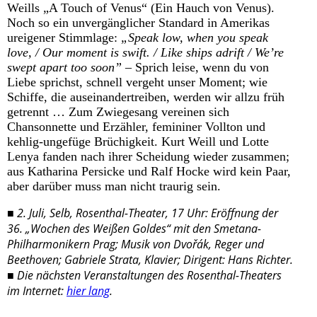
Weills „A Touch of Venus“ (Ein Hauch von Venus).
Noch so ein unvergänglicher Standard in Amerikas
ureigener Stimmlage:
„Speak low, when you speak
love, / Our moment is swift. / Like ships adrift / We’re
swept apart too soon”
– Sprich leise, wenn du von
Liebe sprichst, schnell vergeht unser Moment; wie
Schiffe, die auseinandertreiben, werden wir allzu früh
getrennt … Zum Zwiegesang vereinen sich
Chansonnette und Erzähler, femininer Vollton und
kehlig-ungefüge Brüchigkeit. Kurt Weill und Lotte
Lenya fanden nach ihrer Scheidung wieder zusammen;
aus Katharina Persicke und Ralf Hocke wird kein Paar,
aber darüber muss man nicht traurig sein.
■ 2. Juli, Selb, Rosenthal-Theater, 17 Uhr: Eröffnung der
36. „Wochen des Weißen Goldes“ mit den Smetana-
Philharmonikern Prag; Musik von Dvořák, Reger und
Beethoven; Gabriele Strata, Klavier; Dirigent: Hans Richter.
■ Die nächsten Veranstaltungen des Rosenthal-Theaters
im Internet:
hier lang
.