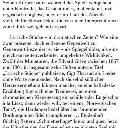
Seinen Körper hat er während des Spiels weitgehend
unter Kontrolle, das Gesicht indes, mal erstaunt, mal
orgastisch entgleist, nutzt er im Lauf des Abends
vielfach für Showeffekte, die er seinen Interpretationen
zum Glück weitgehend erspart.
Lyrische Stücke – in dramatischen Zeiten? Wie eine
zwar präsente, doch entlegene Gegenwelt zur
Gegenwart inszeniert er sie – als Spiegelbilder, als eine
gleichsam seitenverkehrte, umgekehrte Wirklichkeit.
Zwölf der Miniaturen, die Edvard Grieg zwischen 1867
und 1901 in insgesamt zehn Heften unterm Titel
„Lyrische Stücke“ publizierte, fügt Tharaud als Lieder
ohne Worte aneinander. Nach säuselnd süßlicher
Herzensergießung klingen manche; an eine balladeske
Erzählung fügt sich eine Träumerei, an einen
chromatischen Klagegesang ein schillernder Engelschor
à la Liszt; dann wieder will, bei einem „Norwegischen
Tanz“, die Hardangerfiedel über laut brummenden
Bordunquinten fidel triumphieren … Etüdenhaft
flüchtig flattern „Schmetterlinge“ kreuz und quer, bevor
der Künstler den der Daseinslust gewidmeten Saal mit