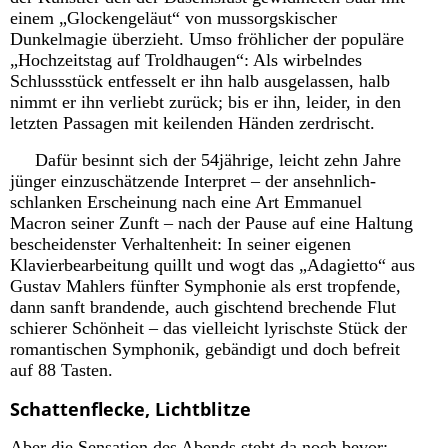
einem „Glockengeläut“ von mussorgskischer
Dunkelmagie überzieht. Umso fröhlicher der populäre
„Hochzeitstag auf Troldhaugen“: Als wirbelndes
Schlussstück entfesselt er ihn halb ausgelassen, halb
nimmt er ihn verliebt zurück; bis er ihn, leider, in den
letzten Passagen mit keilenden Händen zerdrischt.
Dafür besinnt sich der 54jährige, leicht zehn Jahre
jünger einzuschätzende Interpret – der ansehnlich-
schlanken Erscheinung nach eine Art Emmanuel
Macron seiner Zunft – nach der Pause auf eine Haltung
bescheidenster Verhaltenheit: In seiner eigenen
Klavierbearbeitung quillt und wogt das „Adagietto“ aus
Gustav Mahlers fünfter Symphonie als erst tropfende,
dann sanft brandende, auch gischtend brechende Flut
schierer Schönheit – das vielleicht lyrischste Stück der
romantischen Symphonik, gebändigt und doch befreit
auf 88 Tasten.
Schattenflecke, Lichtblitze
Aber die Sensation des Abends steht da noch bevor: